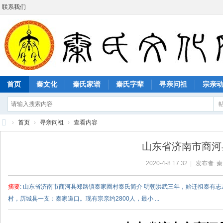
联系我们
首页
秦文化
秦氏家谱
秦氏字辈
寻亲问祖
宗亲
›
首页
›
寻亲问祖
›
查看内容
秦
山东省济南市商河
氏
2020-4-8 17:32
|
发布者:
秦
文
化
摘要
: 山东省济南市商河县郑路镇秦家圈村秦氏简介 明朝洪武三年，始迁祖秦有
网
村，历城县一支：秦家道口。现有宗亲约2800人，最小 ...