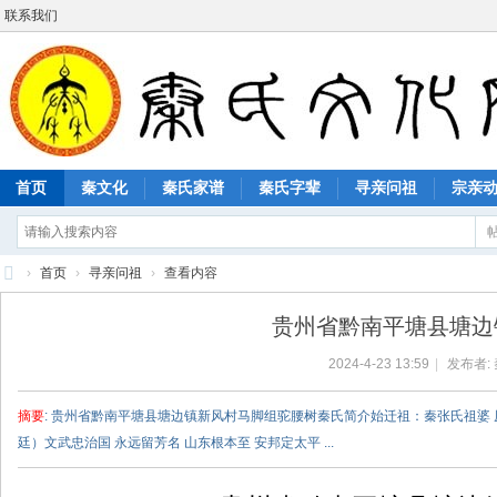
联系我们
首页
秦文化
秦氏家谱
秦氏字辈
寻亲问祖
宗亲
›
首页
›
寻亲问祖
›
查看内容
秦
贵州省黔南平塘县塘边
氏
2024-4-23 13:59
|
发布者:
文
化
摘要
: 贵州省黔南平塘县塘边镇新风村马脚组驼腰树秦氏简介始迁祖：秦张氏祖婆 
网
廷）文武忠治国 永远留芳名 山东根本至 安邦定太平 ...