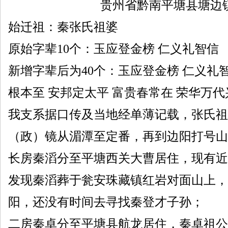
贵州省黔南平塘县塘边
始迁祖：秦张氏祖婆
原始字辈10个：玉应登金榜 仁义礼智信
新增字辈后为40个：玉应登金榜 仁义礼
根本至 安邦定太平 富贵春常在 荣华万代
我支系据口传及当地经单薄记载，张氏祖
（政）镜从湄潭至定番，再到边阳打号山
长房秦滔分至平塘西关大曹居住，现有近6
发现秦滔葬于瓮安珠藏镇红岩对面山上，
阳，还没有时间去寻找秦登才子孙；
二房秦卓分至平塘县航龙居住，秦卓祖公