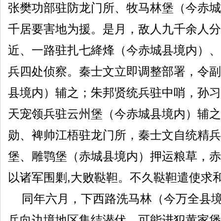
张樊功部驻防龙门所、牧马林堡（今赤城
千居要害地为援。是月，敌人九千余人分
近、一路驻扎七絳烽（今赤城县境内）、
兵四处侦察。秦士文立即调整部署，令副
县境内）辅之；朱邦贤统兵驻中哨，孙习
天宠领兵驻云州堡（今赤城县境内）辅之
勋、裨帅江梧驻龙门所，秦士文自统精兵
堡、雕鹗堡（赤城县境内）押运粮草，赤
以诸军围剿,大败鞑靼。不久鞑靼遣使求
同年六月，下西路洗马林（今万全县境
兵向边境地区集结潜伏，可能进犯黄家堡