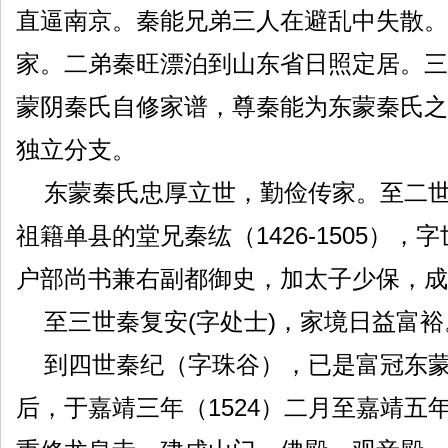
直逼南京。秦能兄弟三人在避乱中失散。
家。二弟秦旺漂泊到山东省日照定居。三
蒙阴秦氏自修家谱，尊秦能为东蒙秦氏之
独立分支。
东蒙秦氏忠厚立世，勤俭传家。至二世
祖籍单县的堂兄秦纮（1426-1505）
户部尚书兼右副都御史，加太子少保，成
至三世秦复安(字处士)，家境日益富裕
到四世秦纪（字珠谷），已是富冠东蒙
后，于嘉靖三年（1524）二月至嘉靖五年