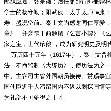
郎魏应嘉、张宗衡；后任吏部待郎兼翰林
学士的杨守勤；阳武侯、太子太师薛濂；
寿，盛况空前。秦士文为感谢同仁厚爱，
章》，并亲笔于前题撰《乞言小契》《乞
家之宝，世代珍藏”，成为研究明史及明
万历四十五年（1617年），秦士文晋
法，奉命监制《大统历》，使历法为之一
中。主客司主管外国朝员接待、赏赐事宜
国使臣近千人滞留国内不返以刺探国情等
为礼部不可多得之干才。