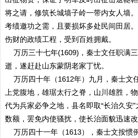
将之请，修筑长城墙子岭一带内女人墙。
考绩邀功之需，且要损坏多处民间田居。
伤财的政绩工程，受到百姓拥戴。
万历三十七年(1609)，秦士文任职
逝，遂赶赴山东蒙阴老家丁忧。
万历四十年（1612年）九月，秦士文
上党腹地，雄琚太行之脊，山川雄胜，物阜
代为兵家必争之地，县名即取“长治久安
数额，罢免内使骚扰，使长治面貌迅速改
万历四十一年（1613），秦士文按惯