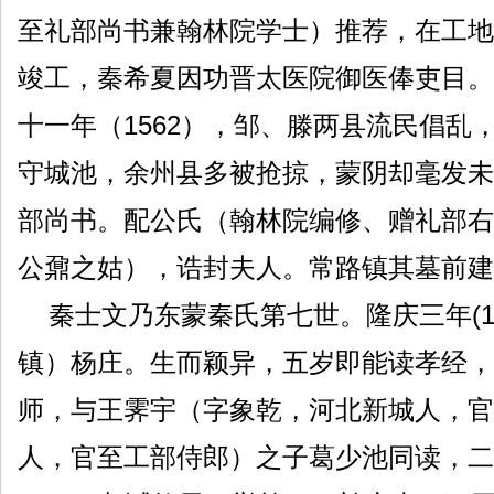
至礼部尚书兼翰林院学士）推荐，在工地
竣工，秦希夏因功晋太医院御医俸吏目。
十一年（1562），邹、滕两县流民倡
守城池，余州县多被抢掠，蒙阴却毫发未
部尚书。配公氏（翰林院编修、赠礼部右
公鼐之姑），诰封夫人。常路镇其墓前建有
秦士文乃东蒙秦氏第七世。隆庆三年(1
镇）杨庄。生而颖异，五岁即能读孝经，
师，与王霁宇（字象乾，河北新城人，官
人，官至工部侍郎）之子葛少池同读，二