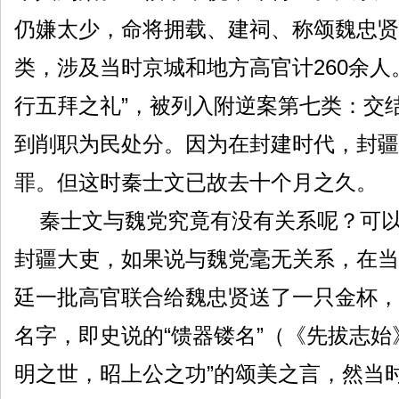
仍嫌太少，命将拥载、建祠、称颂魏忠贤
类，涉及当时京城和地方高官计260余
行五拜之礼”，被列入附逆案第七类：交
到削职为民处分。因为在封建时代，封疆
罪。但这时秦士文已故去十个月之久。
秦士文与魏党究竟有没有关系呢？可以
封疆大吏，如果说与魏党毫无关系，在当
廷一批高官联合给魏忠贤送了一只金杯，
名字，即史说的“馈器镂名”（《先拔志
明之世，昭上公之功”的颂美之言，然当