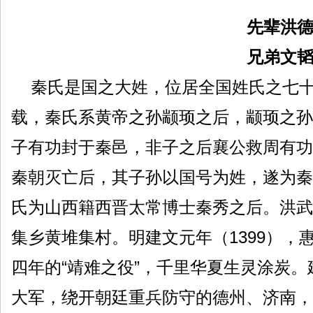
先辈洪
兄弟文
秦氏是国之大姓，位居全国姓氏之七十
载，秦氏系黄帝之孙颛顼之后，颛顼之孙
子有功封于秦邑，非子之后襄公救周有功
秦朝灭亡后，其子孙以国号为姓，遂为秦
氏为山西籍西晋太常博士秦秀之后。洪武
集乡黄堆集村。明建文元年（1399）
四年的“靖难之役”，千里华夏生灵涂炭。建
大军，绕开朝廷重兵防守的德州、济南，