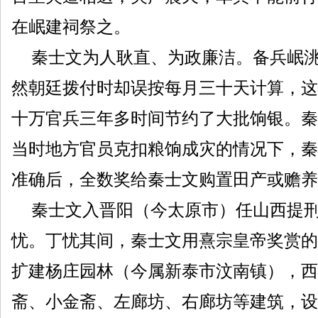
在岷建祠祭之。
秦士文为人耿直、为政廉洁。备兵岷洮
然朝廷拨付时却误按每月三十天计算，这
十万官兵三年多时间节约了大批饷银。秦
当时地方官员克扣粮饷成灾的情况下，秦
准确后，全数奖给秦士文购置田产或赡养
秦士文入晋阳（今太原市）任山西提刑
忧。丁忧其间，秦士文用熹宗皇帝奖赏的
扩建杨庄园林（今属新泰市汶南镇），西
斋、小金斋、左廊坊、右廊坊等建筑，设