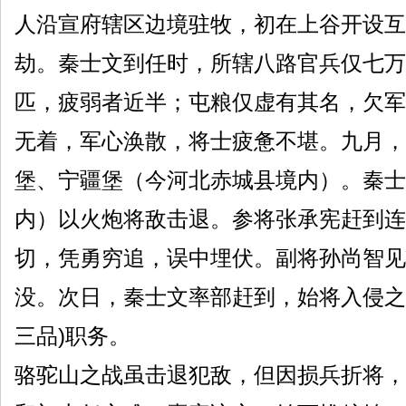
人沿宣府辖区边境驻牧，初在上谷开设互
劫。秦士文到任时，所辖八路官兵仅七万
匹，疲弱者近半；屯粮仅虚有其名，欠军
无着，军心涣散，将士疲惫不堪。九月，
堡、宁疆堡（今河北赤城县境内）。秦士
内）以火炮将敌击退。参将张承宪赶到连
切，凭勇穷追，误中埋伏。副将孙尚智见
没。次日，秦士文率部赶到，始将入侵之
三品)职务。
骆驼山之战虽击退犯敌，但因损兵折将，