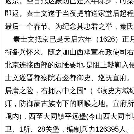
返京。圣旨抵达蒙阴已是大年除夕，时秦
即返。秦士文遂于当夜提前送家堂后起程
最后一个春节。为纪念其忠君之举，秦氏
秦士文抵京已是天启六年（1626）正
衔备兵怀来。随之加山西承宣布政使司右
北京连接西部的边陲要地,是阻止鞑靼入
士文遂晋都察院右佥都御史、巡抚宣府。
居庸之险，右拥云中之固”（《读史方域
师，防御蒙古族南下的咽喉之地。宣府所
境内)，西至大同镇平远堡(今山西大同市境
卫、1所、28关堡，编制兵力12639