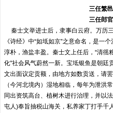
三任繁
三任郎
秦士文举进士后，隶事白云府。万历三十
《诗经》中“如坻如京”之意命名，是一
淳朴，渔盐丰盈。秦士文上任后，“清徭
化”社会风气蔚然一新。宝坻银鱼是朝廷
文出面议定贡额，由地方如数贡送，请罢
（今河北境内）湿地相临，每年为泄洪常
同出资筑高台、植树木进行治理，并以法
屯人)奉旨抽税山海关，私养家丁打手千