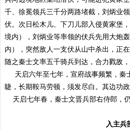
千、徐冕领兵三千分两路堵截，刘炳业领
伏。次日松木儿、下刀儿部入侵黄家堡，
境内），刘炳业等率领的伏兵先用大炮轰
内），突然敌人一支伏从山中杀出，正在
随之秦士文率五千骑兵到达，合力戮敌，
天启六年至七年，宣府战事频繁，秦士
睫，长期鞍马劳顿，须发尽白。其边功政
天启七年春，秦士文晋兵部右侍郎，仍
入主兵