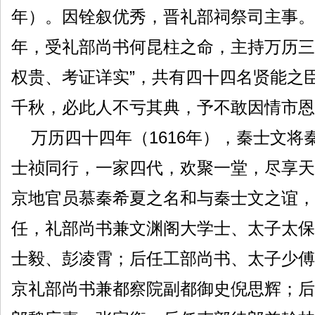
年）。因铨叙优秀，晋礼部祠祭司主事。
年，受礼部尚书何昆柱之命，主持万历三
权贵、考证详实”，共有四十四名贤能之
千秋，必此人不亏其典，予不敢因情市恩
万历四十四年（1616年），秦士文将
士祯同行，一家四代，欢聚一堂，尽享天
京地官员慕秦希夏之名和与秦士文之谊，
任，礼部尚书兼文渊阁大学士、太子太保
士毅、彭凌霄；后任工部尚书、太子少傅
京礼部尚书兼都察院副都御史倪思辉；后