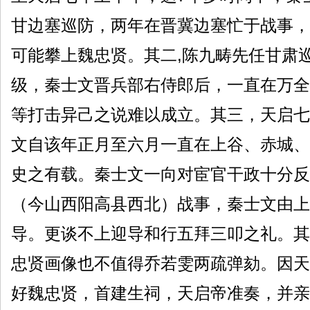
甘边塞巡防，两年在晋冀边塞忙于战事，
可能攀上魏忠贤。其二,陈九畴先任甘肃
级，秦士文晋兵部右侍郎后，一直在万全
等打击异己之说难以成立。其三，天启七
文自该年正月至六月一直在上谷、赤城、
史之有载。秦士文一向对宦官干政十分反
（今山西阳高县西北）战事，秦士文由上
导。更谈不上迎导和行五拜三叩之礼。其
忠贤画像也不值得乔若雯两疏弹劾。因天
好魏忠贤，首建生祠，天启帝准奏，并亲