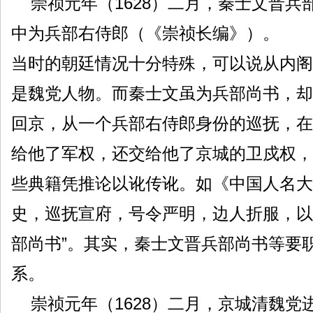
崇祯元年（1628）二月，秦士文晋
中为兵部右侍郎（《崇祯长编》）。
当时的朝廷情况十分特殊，可以说从内阁
是魏党人物。而秦士文虽为兵部尚书，却
回京，从一个兵部右侍郎身份的巡抚，在
给他了军权，还交给他了京城的卫戍权，
些典籍凭推论以讹传讹。如《中国人名大
史，巡抚宣府，号令严明，边人折服，以
部尚书”。其实，秦士文晋兵部尚书等要
系。
崇祯元年（1628）二月，京城清魏