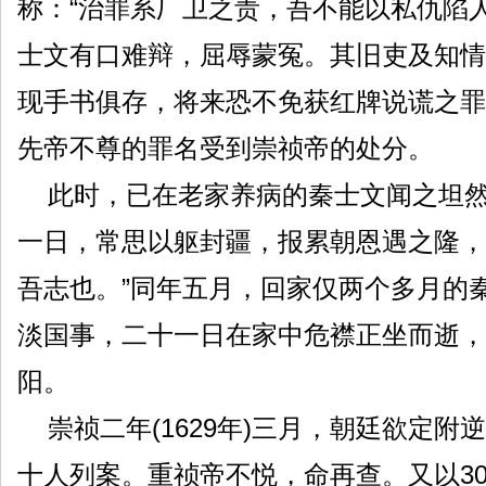
称：“治罪系厂卫之责，吾不能以私仇陷
士文有口难辩，屈辱蒙冤。其旧吏及知情
现手书俱存，将来恐不免获红牌说谎之罪
先帝不尊的罪名受到崇祯帝的处分。
此时，已在老家养病的秦士文闻之坦然
一日，常思以躯封疆，报累朝恩遇之隆，
吾志也。”同年五月，回家仅两个多月的
淡国事，二十一日在家中危襟正坐而逝，
阳。
崇祯二年(1629年)三月，朝廷欲定
十人列案。重祯帝不悦，命再查。又以30