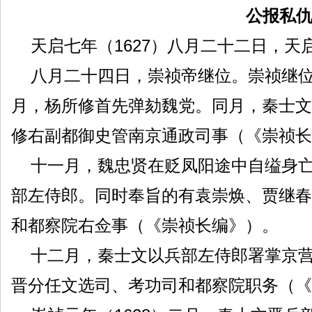
公报私
天启七年（1627）八月二十二日，天
八月二十四日，崇祯帝继位。崇祯继位
月，杨所修首先弹劾魏党。同月，秦士文
修右副都御史管南京通政司事（《崇祯长
十一月，魏忠贤在贬凤阳途中自缢身
部左侍郎。同时奉旨的有袁崇焕、贾继春
和都察院右佥事（《崇祯长编》）。
十二月，秦士文以兵部左侍郎署掌京营
晋分任文选司、考功司和都察院职务（《