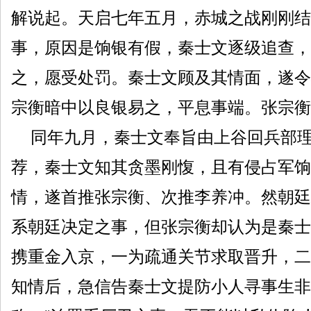
解说起。天启七年五月，赤城之战刚刚结
事，原因是饷银有假，秦士文逐级追查，
之，愿受处罚。秦士文顾及其情面，遂令
宗衡暗中以良银易之，平息事端。张宗衡
同年九月，秦士文奉旨由上谷回兵部理
荐，秦士文知其贪墨刚愎，且有侵占军饷
情，遂首推张宗衡、次推李养冲。然朝廷
系朝廷决定之事，但张宗衡却认为是秦士
携重金入京，一为疏通关节求取晋升，二
知情后，急信告秦士文提防小人寻事生非