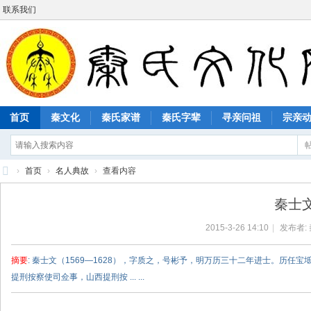
联系我们
首页
秦文化
秦氏家谱
秦氏字辈
寻亲问祖
宗亲
›
首页
›
名人典故
›
查看内容
秦
秦士
氏
2015-3-26 14:10
|
发布者:
文
化
摘要
: 秦士文（1569—1628），字质之，号彬予，明万历三十二年进士。历
网
提刑按察使司佥事，山西提刑按 ... ...