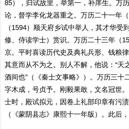
85），归试故里，举第一，补庠生。万历
论，督学李化龙器重之。万历二十一年（
（1594）顺天府乡试中举人，其才华
修、侍读学士）赏识。万历二十三年（1
京。平时喜读历代史及典礼兵形、钱粮律
其意而从不为之。别人不解，他说：“天
酒间也”（《秦士文事略》）。万历三十二年
字木成，号贞予。刚毅果敢，文名冠世。
士时，殿试拟元，因卷上礼部印章有污渍
（《蒙阴县志》康熙十一年版）。此后，乡