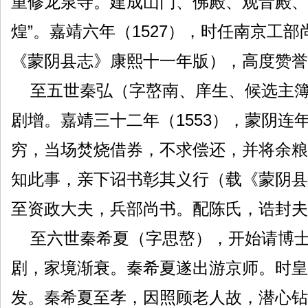
重修龙泉寺。建成山门、佛殿、观音殿、
煌”。嘉靖六年（1527），时任南京工
《蒙阴县志》康熙十一年版），高度赞誉
至五世秦弘（字嶅南、庠生、候选主簿
剧增。嘉靖三十二年（1553），蒙阴
穷，当场焚烧借券，不求偿还，并将余粮
知此事，亲下诏书彰其义行（载《蒙阴县
至资政大夫，兵部尚书。配陈氏，诰封夫
至六世秦希夏（字思嶅），开始请博士
剧，家境渐衰。秦希夏遂出游京师。时皇
发。秦希夏至孝，因照顾老人故，潜心钻