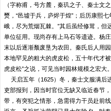
（字称甫，号方麓，秦玑之子、秦士文之
燹，“邑墟于兵，庐烬于煌”；后历康熙
峨，尽为荒烟瓦棘。”其后虽经修茸，但
单位征用。现尚存有上马石等遗迹。杨庄
末以后逐渐颓废垦为农田。秦氏后人用园
本地罕见的粗大的虎皮松，五十年代才被
虎皮松”之说，可见当时园林规模之宏大
天启五年（1625）冬，秦士文服满后
吏部报到，因当时官位无缺又临近春节，
带，有突犯之情形，急需得力干员赴前线