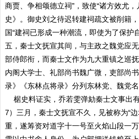
商贾、争相颂德立祠”，致使“诸方效尤，
史》。御史刘之待迟转建祠疏文被削籍，
国“建祠已形成一种潮流，即使为了保护
五，秦士文抚宣其间，与主政之魏党应无
部侍郎衔，而秦士文作为九大重镇之巡抚
内阁大学士、礼部尚书魏广微，吏部尚书
录》《东林点将录》分列东林党、魏党名
椐史料证实，乔若雯弹劾秦士文事出有因
7）三月，秦士文抚宣不久，见被称为“边
重，遂筹资对道字十一号至火焰山段一万