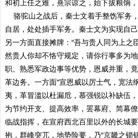
和初上任之难，熹宗谅之，始下拔粮饷，
骆驼山之战后，秦士文着手整饬军务，
自居，处处插手军务。秦士文为实现自己
另一方面直接摊牌：“吾与贵人同为上之
然贵人你却不恪守规定，请你行事多为地
职、熟悉军政边事等优势，恩威并重，竟
革边务。一方面“宣恩威以厉士气，宽法
夷，革冒滥以杜漏卮，慕强锐以补缺伍，
为节约开支、提高效率，罢幕府、简幕僚
临战指挥，在宣府西北百里以外的长城要
抱，群峰突兀，地势险要，乃“京畿之锁