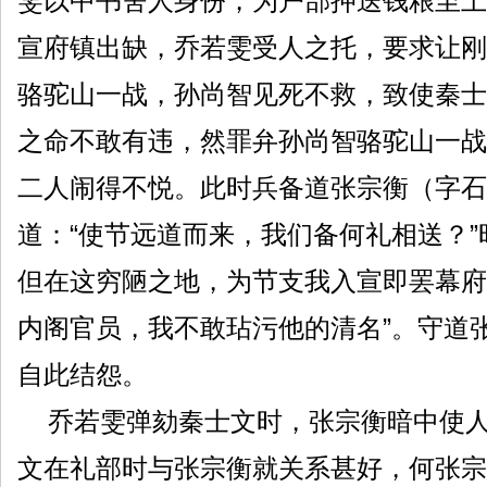
雯以中书舍人身份，为户部押送钱粮至上
宣府镇出缺，乔若雯受人之托，要求让刚
骆驼山一战，孙尚智见死不救，致使秦士
之命不敢有违，然罪弁孙尚智骆驼山一战
二人闹得不悦。此时兵备道张宗衡（字石
道：“使节远道而来，我们备何礼相送？
但在这穷陋之地，为节支我入宣即罢幕府
内阁官员，我不敢玷污他的清名”。守道
自此结怨。
乔若雯弹劾秦士文时，张宗衡暗中使人
文在礼部时与张宗衡就关系甚好，何张宗