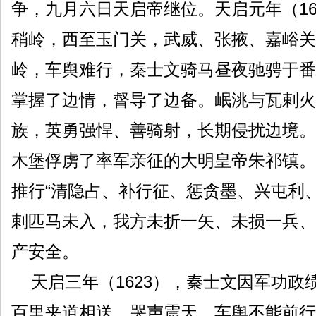
争，九月六日天启帝继位。天启元年（1
稍岭，西至玉门关，武威、张掖、嘉峪关
岭，车舆难行，秦士文骑马昼夜驰骋于番
掌握了边情，督导了边备。岷洮与瓦剌火
族，英勇强悍、善骑射，长期侵扰边境。
木堡俘虏了率军亲征的大明皇帝朱祁镇。
推行“清隐占、补行征、惩贪墨、兴屯利
剌匹马未入，我方未折一矢、未损一兵、
产安全。
天启三年（1623），秦士文因军功政
百里夹道相送，哭声震天，车舆不能前行