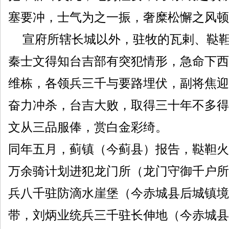
塞要冲，士气为之一振，奢糜松懈之风顿
宣府所辖长城以外，驻牧的瓦剌、鞑靼中
秦士文得知台吉部有突犯情形，急命下西
维栋，各领兵三千与要路埋伏，副将焦迎
奋力冲杀，台吉大败，取得三十年不多得
文从三品服俸，赏白金彩绮。
同年五月，蓟镇（今蓟县）报告，鞑靼火
万余骑计划进犯龙门所（龙门守御千户所
兵八千驻防滴水崖堡（今赤城县后城镇境
带，刘炳业统兵三千驻长伸地（今赤城县