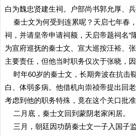
白为魏忠贤建生祠。户部尚书郭允厚、
秦士文为何受到连累呢？天启七年春
祠，并请皇帝申请祠额，天启帝题祠名“
为宣府巡抚的秦士文、宣大巡按汪裕、张
主要责任，但他当时职务仅次于张晓，因
时年60岁的秦士文，长期奔波在抗击
白、体弱多病。他借机向崇祯帝提出回老
考虑到他的职务特殊，竟在这个关口批准
二月底，秦士文回到蒙阴老家闲居。
三月，朝廷因功荫秦士文一子入国子