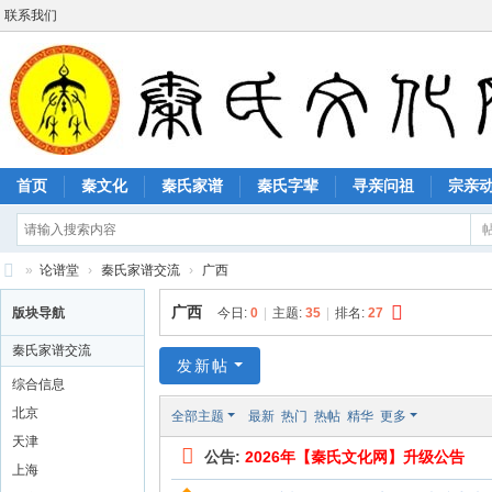
联系我们
首页
秦文化
秦氏家谱
秦氏字辈
寻亲问祖
宗亲
»
论谱堂
›
秦氏家谱交流
›
广西
秦
广西
版块导航
今日:
0
|
主题:
35
|
排名:
27
氏
秦氏家谱交流
文
发新帖
综合信息
化
北京
全部主题
最新
热门
热帖
精华
更多
网
天津
公告:
2026年【秦氏文化网】升级公告
上海