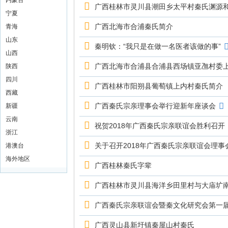
内蒙古
广西桂林市灵川县潮田乡太平村秦氏渊源
宁夏
广西北海市合浦秦氏简介
青海
山东
秦明钦：“我只是在做一名医者该做的事”
山西
广西北海市合浦县合浦县西场镇亚乪村委
陕西
四川
广西桂林市阳朔县葡萄镇上内村秦氏简介
西藏
广西秦氏宗亲理事会举行迎新年座谈会
新疆
云南
祝贺2018年广西秦氏宗亲联谊会胜利召开
浙江
关于召开2018年广西秦氏宗亲联谊会理事
港澳台
海外地区
广西桂林秦氏字辈
广西桂林市灵川县海洋乡田里村与大庙圹
广西秦氏宗亲联谊会暨秦文化研究会第一
广西灵山县新圩镇秦屋山村秦氏