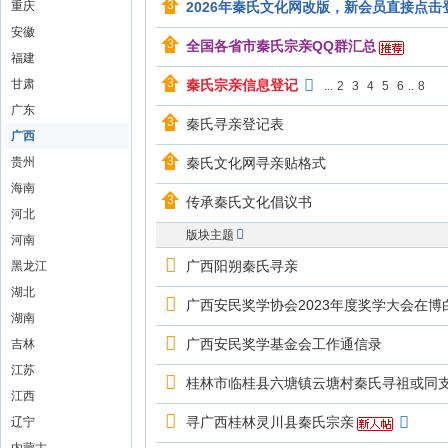
重庆
2026年秦氏文化网改版，新会员直接点击
安徽
全国各省市秦氏宗亲QQ群汇总
福建
甘肃
秦氏宗亲信息登记
...
2
3
4
5
6
..
8
广东
秦氏寻亲登记表
广西
贵州
秦氏文化网寻亲贴格式
海南
传承秦氏文化倡议书
河北
版块主题
河南
广西阳朔秦氏寻亲
黑龙江
湖北
广西安民奖学协会2023年度奖学大会在博
湖南
广西安民奖学基金会工作通信录
吉林
江苏
桂林市临桂县六塘镇云塘村秦氏寻祖或同
江西
寻广西桂林灵川县秦氏宗亲
辽宁