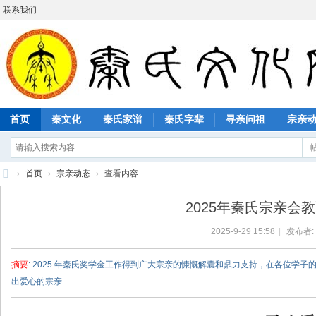
联系我们
首页
秦文化
秦氏家谱
秦氏字辈
寻亲问祖
宗亲
›
首页
›
宗亲动态
›
查看内容
秦
2025年秦氏宗亲会
氏
2025-9-29 15:58
|
发布者:
文
化
摘要
: 2025 年秦氏奖学金工作得到广大宗亲的慷慨解囊和鼎力支持，在各位
网
出爱心的宗亲 ... ...