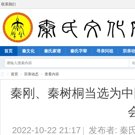
联系我们
首页
秦文化
秦氏家谱
秦氏字辈
寻亲问祖
宗亲
›
首页
›
宗亲动态
›
查看内容
秦
秦刚、秦树桐当选为中
氏
文
化
网
2022-10-22 21:17
|
发布者:
秦