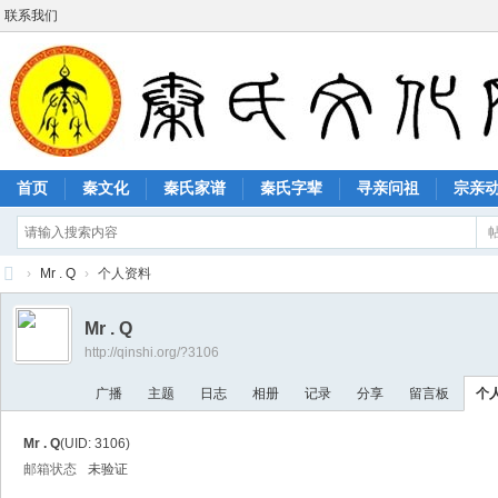
联系我们
首页
秦文化
秦氏家谱
秦氏字辈
寻亲问祖
宗亲
›
Mr . Q
›
个人资料
秦
Mr . Q
氏
http://qinshi.org/?3106
文
广播
主题
日志
相册
记录
分享
留言板
个
化
网
Mr . Q
(UID: 3106)
邮箱状态
未验证