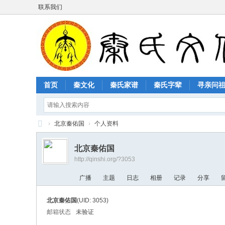
联系我们
首页
秦文化
秦氏家谱
秦氏字辈
寻亲问
›
北京秦佑国
›
个人资料
秦
北京秦佑国
氏
http://qinshi.org/?3053
文
广播
主题
日志
相册
记录
分享
化
网
北京秦佑国
(UID: 3053)
邮箱状态
未验证