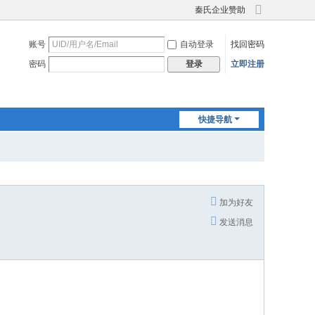
秦氏企业赞助
切
换
账号
自动登录
找回密码
到
宽
密码
立即注册
登录
版
快捷导航
加为好友
发送消息