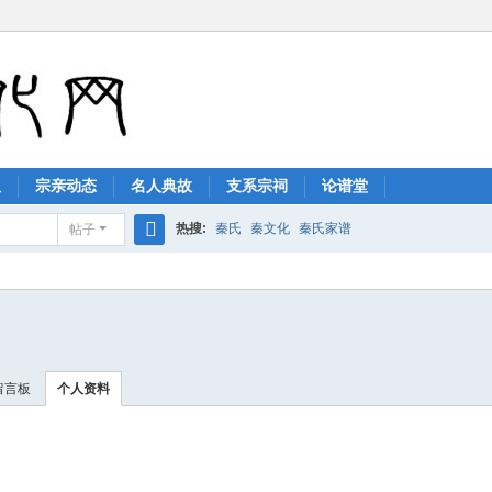
祖
宗亲动态
名人典故
支系宗祠
论谱堂
热搜:
秦氏
秦文化
秦氏家谱
帖子
搜
索
留言板
个人资料