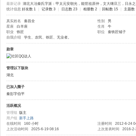
最新记录
湖北大冶秦氏字派：甲太元安朝光，能世祖原仲，文大继旦三，日永之
统计信息
好友数 1
|
记录数 3
|
日志数 23
|
相册数 2
|
回帖数 15
|
主题数 
真实姓名
秦昌全
性别
男
星座
白羊座
生肖
牛
职业
铁匠
职位
秦铁匠铺子
自我介绍
学生、农民、铁匠、无业者。
勋章
管理以下版块
湖北
已加入圈子
秦彭字伯平
活跃概况
管理组
版主
用户组
新手上路
在线时间
160 小时
注册时间
2012-6-24 0
上次活动时间
2025-6-19 08:16
上次发表时间
2016-2-