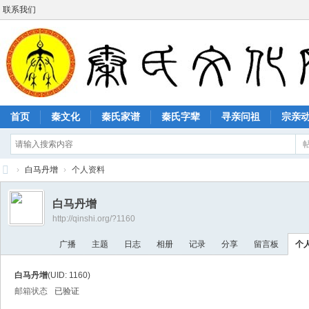
联系我们
首页
秦文化
秦氏家谱
秦氏字辈
寻亲问祖
宗亲
›
白马丹增
›
个人资料
秦
白马丹增
氏
http://qinshi.org/?1160
文
广播
主题
日志
相册
记录
分享
留言板
个
化
网
白马丹增
(UID: 1160)
邮箱状态
已验证