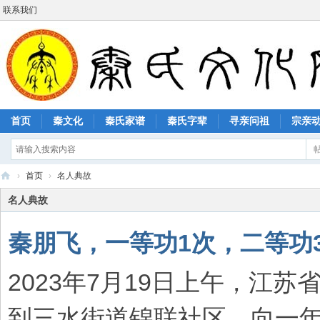
联系我们
首页
秦文化
秦氏家谱
秦氏字辈
寻亲问祖
宗亲
›
首页
›
名人典故
秦
名人典故
氏
秦朋飞，一等功1次，二等功
文
化
2023年7月19日上午，江
网
到三水街道锦联社区，向一