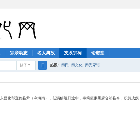
祖
宗亲动态
名人典故
支系宗祠
论谱堂
热搜:
秦氏
秦文化
秦氏家谱
帖子
搜
索
东昌化郡宜伦县尹（今海南），任满解组归途中，奉简摄廉州府合浦县令，积劳成疾