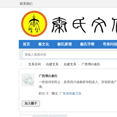
联系我们
首页
秦文化
秦氏家谱
秦氏字辈
寻亲问
›
支系宗祠
›
自建支系
›
自建支系
›
广西博白秦氏
秦
广西博白秦氏
氏
一世祖讳安民公，原系四川成都府华阳县人。宋初部选广
文
浦。
积分: 0
|
圈主:
广东深圳秦卫东
化
网
加入圈子