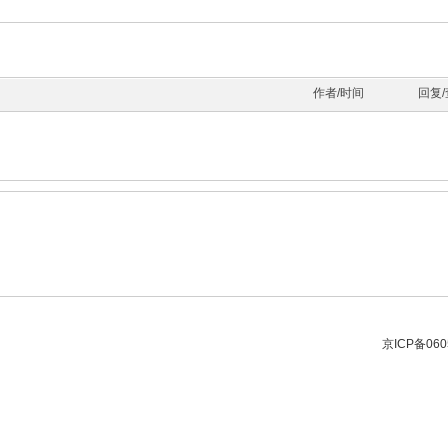
作者/时间
回复
京ICP备060