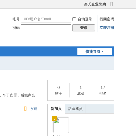
秦氏企业赞助
切
换
账号
自动登录
找回密码
到
宽
密码
立即注册
登录
版
快捷导航
0
1
17
帖子
成员
排名
，卒于官署，后始家合
收藏
|
新加入
活跃成员