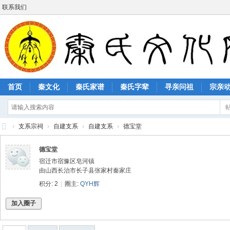
联系我们
首页
秦文化
秦氏家谱
秦氏字辈
寻亲问祖
宗亲
›
支系宗祠
›
自建支系
›
自建支系
›
德宝堂
秦
德宝堂
氏
宿迁市宿豫区皂河镇
文
由山西长治市长子县张家村秦家庄
积分: 2
|
圈主:
QYH辉
化
网
加入圈子