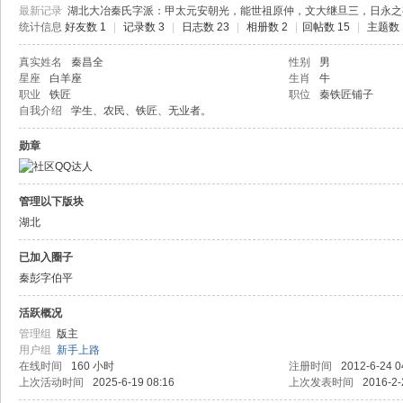
最新记录
湖北大冶秦氏字派：甲太元安朝光，能世祖原仲，文大继旦三，日永之
统计信息
好友数 1
|
记录数 3
|
日志数 23
|
相册数 2
|
回帖数 15
|
主题数 
真实姓名
秦昌全
性别
男
星座
白羊座
生肖
牛
职业
铁匠
职位
秦铁匠铺子
自我介绍
学生、农民、铁匠、无业者。
勋章
管理以下版块
湖北
已加入圈子
秦彭字伯平
活跃概况
管理组
版主
用户组
新手上路
在线时间
160 小时
注册时间
2012-6-24 0
上次活动时间
2025-6-19 08:16
上次发表时间
2016-2-