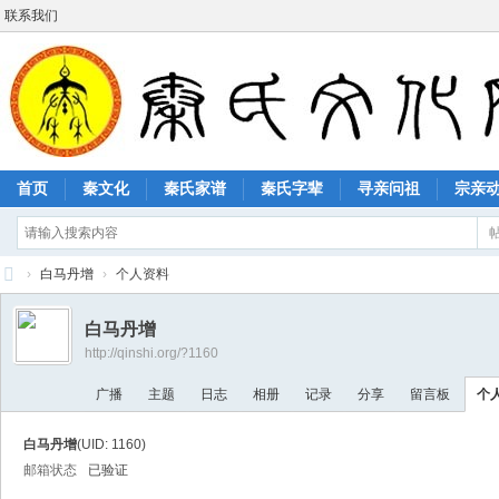
联系我们
首页
秦文化
秦氏家谱
秦氏字辈
寻亲问祖
宗亲
›
白马丹增
›
个人资料
秦
白马丹增
氏
http://qinshi.org/?1160
文
广播
主题
日志
相册
记录
分享
留言板
个
化
网
白马丹增
(UID: 1160)
邮箱状态
已验证