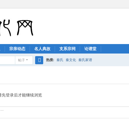
祖
宗亲动态
名人典故
支系宗祠
论谱堂
热搜:
秦氏
秦文化
秦氏家谱
帖子
搜
索
请先登录后才能继续浏览
……