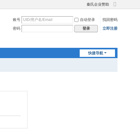
秦氏企业赞助
切
换
账号
自动登录
找回密码
到
宽
密码
立即注册
登录
版
快捷导航